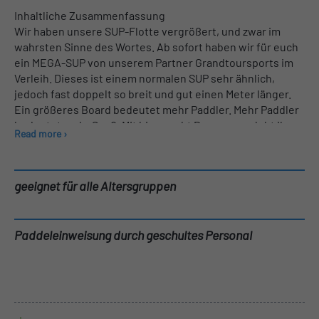
Inhaltliche Zusammenfassung
Wir haben unsere SUP-Flotte vergrößert, und zwar im
wahrsten Sinne des Wortes. Ab sofort haben wir für euch
ein MEGA-SUP von unserem Partner Grandtoursports im
Verleih. Dieses ist einem normalen SUP sehr ähnlich,
jedoch fast doppelt so breit und gut einen Meter länger.
Ein größeres Board bedeutet mehr Paddler. Mehr Paddler
bedeutet mehr Spaß. Mit bis zu acht Personen erlebt ihr so
Read more ›
einen unvergesslichen Tag auf dem Wasser. Nutzt das
Board zum Beispiel für Teambuilding,
Junggesellenabschied, einen Ausflug mit Freunden und
geeignet für alle Altersgruppen
Familie oder für eine coole Kindergeburtstagsparty. Ihr
bucht euer Board zum gewünschten Termin, kommt an
unserem Standort vorbei und könnt nach einer kurzen
Paddeleinweisung durch geschultes Personal
Einweisung durchstarten. Einer Erkundungstour über
den Cospudener See steht somit nichts mehr im Wege.