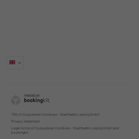
POWERED BY
TOS of Cospudener Combüse - Stadthafen Leipzig GmbH
Privacy statement
Legal notice of Cospudener Combüse - Stadthafen Leipzig GmbH and
bookingkit