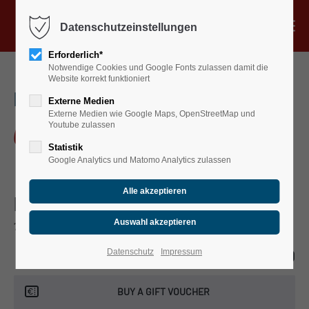
Menu
Datenschutzeinstellungen
Verleih
Erforderlich*
Notwendige Cookies und Google Fonts zulassen damit die
Stand Up Paddling Boards
Website korrekt funktioniert
MEGA-SUP AM COSPUDENER SEE
Mega-SUP
Externe Medien
Externe Medien wie Google Maps, OpenStreetMap und
Kanu
Gruppenspaß & Teambuilding
Youtube zulassen
Fahrrad
Statistik
Google Analytics und Matomo Analytics zulassen
Kurse
Sunset & Touren
Mega-SUP
Gastronomie
79H2+97, 04416 MARKKLEEBERG, DEUTSCHLAND
Gruppen & Events
€39.00
Datenschutz
Impressum
FROM
Gutscheine
Über uns
BUY A GIFT VOUCHER