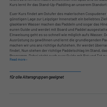
Kurs lernt ihr das Stand-Up-Paddling an unserem Stando
Euer Kurs findet am Ostufer des malerischen Cospudener 
günstigen Lage zur Leipziger Innenstadt ein beliebtes Zie
glasklaren Wasser machen das Paddeln und sogar das Hinei
euren Guide und werdet mit Board und Paddel ausgestatte
Einweisung geht es so schnell wie möglich aufs Wasser. Do
Ausrüstung zu gewöhnen und lernt die grundlegenden Pad
machen wir uns ans richtige Aufstehen. Ihr werdet überras
findet. Nun stehen der richtige Paddelschlag im Stand, d
Programm. Dabei steht euch euer Guide mit Rat und Tat zur
Read more ›
Nach einer unvergesslichen Zeit auf dem Wasser warten a
kühles Getränk auf euch. Hier könnt ihr euch über eure
Antworten auf eure Fragen.
für alle Altersgruppen geeignet
Dauer: ca 1,5 Stunden