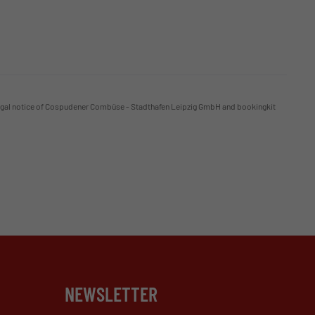
gal notice of Cospudener Combüse - Stadthafen Leipzig GmbH and bookingkit
NEWSLETTER