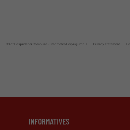
TOS of Cospudener Combüse - Stadthafen Leipzig GmbH
Privacy statement
Le
INFORMATIVES