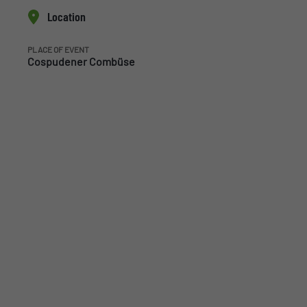
Location
PLACE OF EVENT
Cospudener Combüse