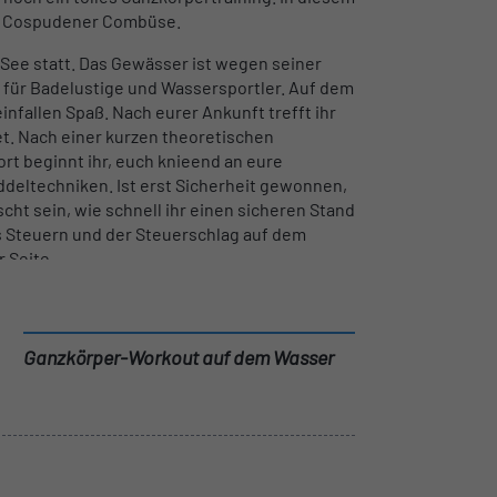
rt Cospudener Combüse.
See statt. Das Gewässer ist wegen seiner
l für Badelustige und Wassersportler. Auf dem
nfallen Spaß. Nach eurer Ankunft trefft ihr
t. Nach einer kurzen theoretischen
rt beginnt ihr, euch knieend an eure
deltechniken. Ist erst Sicherheit gewonnen,
cht sein, wie schnell ihr einen sicheren Stand
as Steuern und der Steuerschlag auf dem
 Seite.
n unserer Strandbar eine Stärkung und ein
 Erfahrungen austauschen und bekommt auch
Ganzkörper-Workout auf dem Wasser