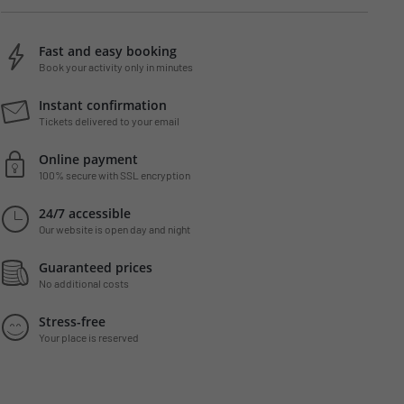
Fast and easy booking
Book your activity only in minutes
Instant confirmation
Tickets delivered to your email
Online payment
100% secure with SSL encryption
24/7 accessible
Our website is open day and night
Guaranteed prices
No additional costs
Stress-free
Your place is reserved