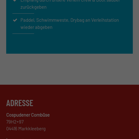
zurückgeben
Paddel, Schwimmweste, Drybag an Verleihstation
wieder abgeben
ADRESSE
Cospudener Combüse
79H2+97
04416 Markkleeberg