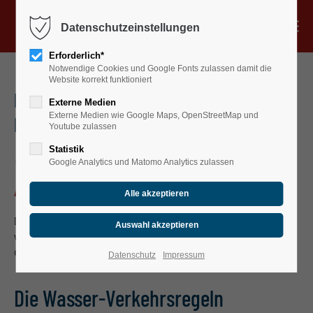
Menu
Datenschutzeinstellungen
Verleih
Erforderlich*
Notwendige Cookies und Google Fonts zulassen damit die
Kurse
Website korrekt funktioniert
Paddeln in Leipzig:
7
wichtige Kanu-
Sunset & Touren
Externe Medien
Externe Medien wie Google Maps, OpenStreetMap und
Regeln
und Tipps
Gastronomie
Youtube zulassen
Was muss man beim Kanu
Gruppen & Events
Statistik
Google Analytics und Matomo Analytics zulassen
Gutscheine
fahren beachten
?
Über uns
Deine Sicherheit hat für uns höchste Priorität. Daher möchten
wir dir
p
aar wichtige Infos und Tipps an die Hand geben, die für
das Befahren von Fließgewässern in Leipzig gelten
.
Datenschutz
Impressum
Die Wasser-Verkehrsregeln