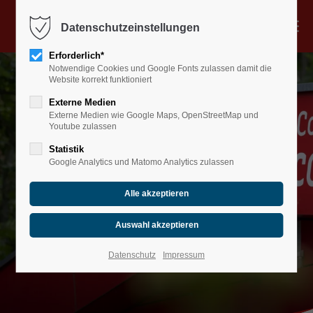
Menu
Datenschutzeinstellungen
Verleih
Erforderlich*
Notwendige Cookies und Google Fonts zulassen damit die
Kurse
Website korrekt funktioniert
Sunset & Touren
Externe Medien
Externe Medien wie Google Maps, OpenStreetMap und
Gastronomie
Youtube zulassen
Gruppen & Events
Statistik
Google Analytics und Matomo Analytics zulassen
Gutscheine
Über uns
Jobs
Öffnungszeiten
Datenschutz
Impressum
Kontakt und Anfahrt
Standorte und Angebot